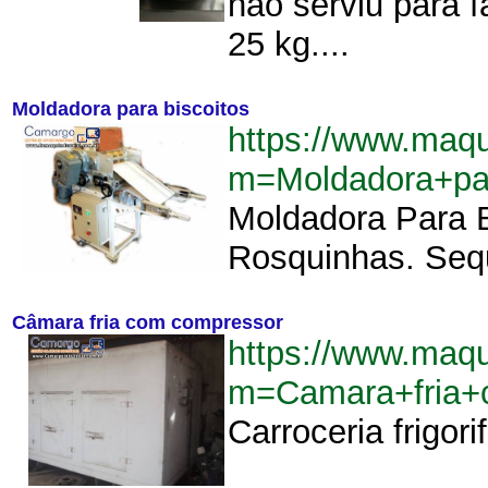
não serviu para 
25 kg....
Moldadora para biscoitos
https://www.maqu
m=Moldadora+pa
Moldadora Para B
Rosquinhas. Sequi
Câmara fria com compressor
https://www.maqu
m=Camara+fria+
Carroceria frigor