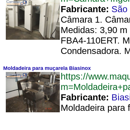
Fabricante:
São 
Câmara 1. Câmara
Medidas: 3,90 m 
FBA4-110ERT. Med
Condensadora. Ma
Moldadeira para muçarela Biasinox
https://www.maqu
m=Moldadeira+p
Fabricante:
Bias
Moldadeira para f