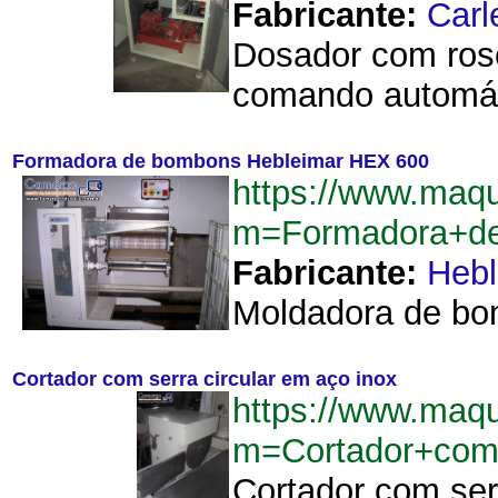
Fabricante:
Carl
Dosador com rosc
comando automáti
Formadora de bombons Hebleimar HEX 600
https://www.maqu
m=Formadora+d
Fabricante:
Hebl
Moldadora de bom
Cortador com serra circular em aço inox
https://www.maqu
m=Cortador+com
Cortador com serr