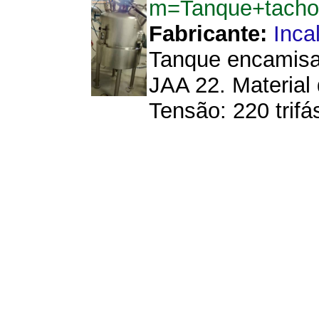
m=Tanque+tacho+
Fabricante:
Inca
Tanque encamisad
JAA 22. Material
Tensão: 220 trif