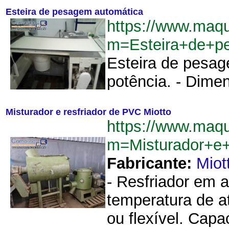
Esteira de pesagem automática
https://www.maqu
m=Esteira+de+p
Esteira de pesag
potência. - Dime
Misturador e resfriador de PVC Miotto
https://www.maqu
m=Misturador+e+
Fabricante:
Miot
- Resfriador em a
temperatura de a
ou flexível. Capa