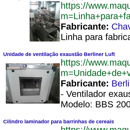
https://www.maqu
m=Linha+para+fa
Fabricante:
Cha
Linha para fabri
Unidade de ventilação exaustão Berliner Luft
https://www.maqu
m=Unidade+de+ve
Fabricante:
Berl
- Ventilador exau
Modelo: BBS 200.
Cilindro laminador para barrinhas de cereais
https://www.maqu