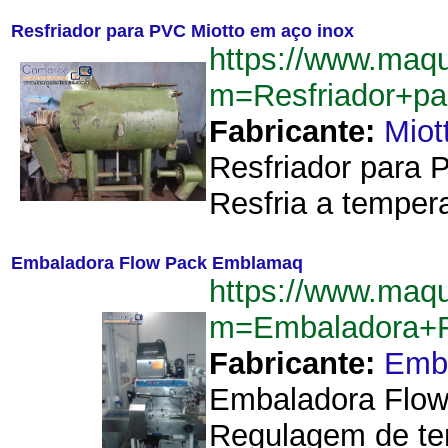
Resfriador para PVC Miotto em aço inox
https://www.maqu
m=Resfriador+p
Fabricante:
Miot
Resfriador para 
Resfria a tempera
Embaladora Flow Pack Emblamaq
https://www.maqu
m=Embaladora+
Fabricante:
Emb
Embaladora Flow 
Regulagem de tem