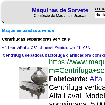
O qu
Máquinas de Sorvete
Comércio de Máquinas Usadas
Máquinas usadas à venda
Centrifugas separadoras verticais
Alfa Laval
,
Atlântica
,
GEA
,
Mitsubishi
,
Westfalia
,
Westfalia GEA
,
Centrifuga sepadora bactofuga clarificadora com d
https://www.maqu
m=Centrifuga+se
Fabricante:
Alfa
Centrifuga vertic
Alfa Laval. Mode
aproximada: 5.000