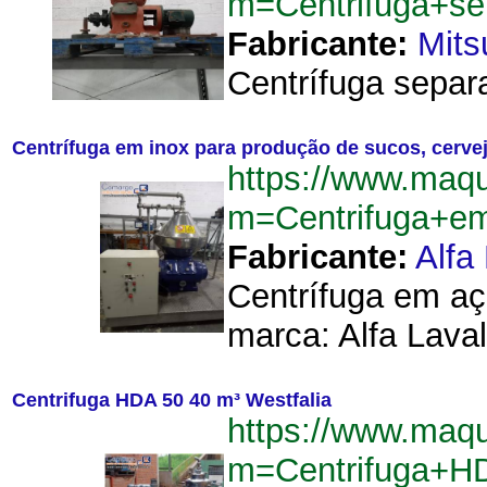
m=Centrifuga+se
Fabricante:
Mits
Centrífuga separa
Centrífuga em inox para produção de sucos, cerve
https://www.maqu
m=Centrifuga+e
Fabricante:
Alfa
Centrífuga em aç
marca: Alfa Lava
Centrifuga HDA 50 40 m³ Westfalia
https://www.maqu
m=Centrifuga+H