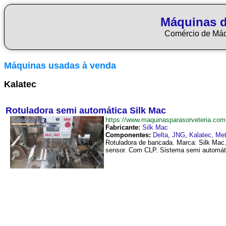
Máquinas d
Comércio de Má
Máquinas usadas à venda
Kalatec
Rotuladora semi automática Silk Mac
https://www.maquinasparasorveteria.c
Fabricante:
Silk Mac
Componentes:
Delta
,
JNG
,
Kalatec
,
Met
Rotuladora de bancada. Marca: Silk Mac.
sensor. Com CLP. Sistema semi automátic