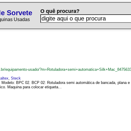
O quê procura?
e Sorvete
quinas Usadas
om.br/equipamento-usado/?m=Rotuladora+semi+automatica+Silk+Mac_847563
altex
,
Steck
 Modelo: BPC 02. BCP 02: Rotuladora semi automática de bancada, plana e ci
o. Maquina para colocar etiqueta...