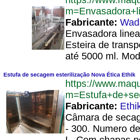
m=Envasadora+l
Fabricante:
Wad
Envasadora linea
Esteira de trans
até 5000 ml. Mode
Estufa de secagem esterilização Nova Ética Ethik
https://www.maqu
m=Estufa+de+sec
Fabricante:
Ethi
Câmara de secage
- 300. Numero de
L. Com chapas pe