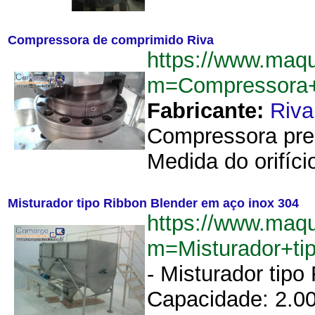
Compressora de comprimido Riva
https://www.maqu
m=Compressora+
Fabricante:
Riva
Compressora prens
Medida do orifíci
Misturador tipo Ribbon Blender em aço inox 304
https://www.maqu
m=Misturador+t
- Misturador tipo
Capacidade: 2.00