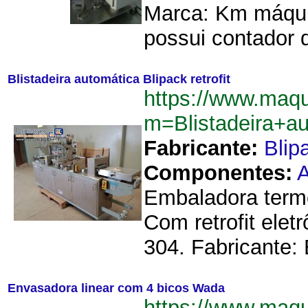
Marca: Km máqui
possui contador d
Blistadeira automática Blipack retrofit
https://www.maqu
m=Blistadeira+au
Fabricante:
Blip
Componentes:
A
Embaladora termo
Com retrofit ele
304. Fabricante:
Envasadora linear com 4 bicos Wada
https://www.maqu