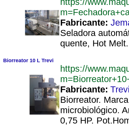
https://www.maqu
m=Fechadora+ca
Fabricante:
Jem
Seladora automát
quente, Hot Melt
Biorreator 10 L Trevi
https://www.maqu
m=Biorreator+10
Fabricante:
Trev
Biorreator. Marca
microbiológico. 
0,75 HP. Pot.Homo