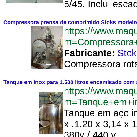
5/45. Inclui esca
Compressora prensa de comprimido Stoks modelo
https://www.maqu
m=Compressora+
Fabricante:
Stok
Compressora rota
Tanque em inox para 1.500 litros encamisado com 
https://www.maqu
m=Tanque+em+in
Tanque em aço in
x ,1,20 x 3,14 x 
380v / 440 v....