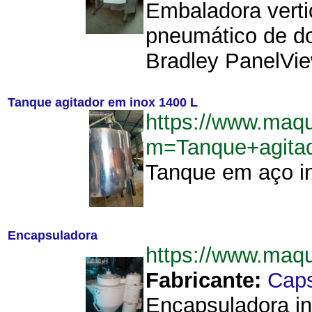
Embaladora verti
pneumático de do
Bradley PanelView
Tanque agitador em inox 1400 L
https://www.maqu
m=Tanque+agita
Tanque em aço ino
Encapsuladora
https://www.maq
Fabricante:
Cap
Encapsuladora in