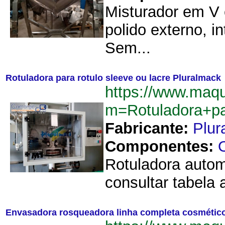
Misturador em V 
polido externo, 
Sem...
Rotuladora para rotulo sleeve ou lacre Pluralmack
https://www.maqu
m=Rotuladora+pa
Fabricante:
Plur
Componentes:
Rotuladora autom
consultar tabela 
Envasadora rosqueadora linha completa cosmético