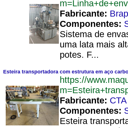
m=Linha+de+enva
Fabricante:
Brap
Componentes:
Sistema de envas
uma lata mais al
potes. F...
Esteira transportadora com estrutura em aço car
https://www.maqu
m=Esteira+tran
Fabricante:
CTA
Componentes:
Esteira transpor