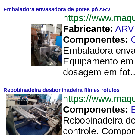
Embaladora envasadora de potes pó ARV
https://www.maq
Fabricante:
ARV
Componentes:
Embaladora envas
Equipamento em a
dosagem em fot..
Rebobinadeira desboninadeira filmes rotulos
https://www.maq
Componentes:
Rebobinadeira de
controle. Compon