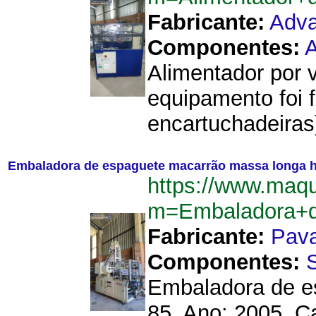
Fabricante:
Adva
Componentes:
A
Alimentador por v
equipamento foi 
encartuchadeiras)
Embaladora de espaguete macarrão massa longa hor
https://www.maqu
m=Embaladora+d
Fabricante:
Pav
Componentes:
Embaladora de es
85. Ano: 2005. 