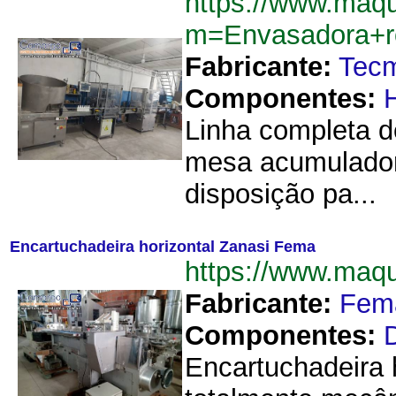
https://www.maqu
m=Envasadora+r
Fabricante:
Tec
Componentes:
Linha completa d
mesa acumuladora
disposição pa...
Encartuchadeira horizontal Zanasi Fema
https://www.maq
Fabricante:
Fem
Componentes:
Encartuchadeira 