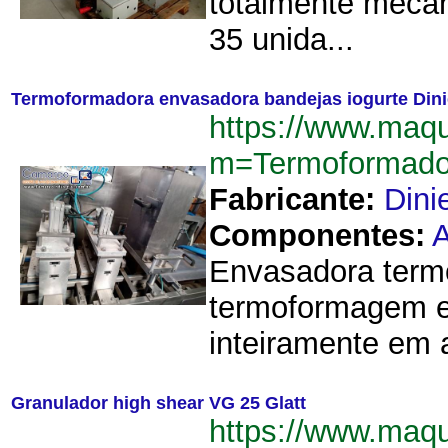
totalmente mecân
35 unida...
Termoformadora envasadora bandejas iogurte Dini
https://www.maqu
m=Termoformado
Fabricante:
Dini
Componentes:
Envasadora termo
termoformagem e 
inteiramente em a
Granulador high shear VG 25 Glatt
https://www.maq