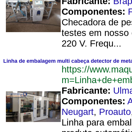
Fabricante:
Brap
Componentes:
Checadora de pes
testes em nosso 
220 V. Frequ...
Linha de embalagem multi cabeça detector de met
https://www.maqu
m=Linha+de+emb
Fabricante:
Ulm
Componentes:
Neugart
,
Proauto
Linha para embal