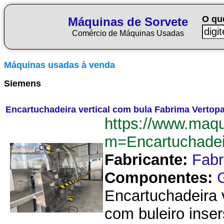
O qu
Máquinas de Sorvete
Comércio de Máquinas Usadas
Máquinas usadas à venda
Siemens
Encartuchadeira vertical com bula Fabrima Vertop
https://www.maqu
m=Encartuchade
Fabricante:
Fab
Componentes:
Encartuchadeira v
com buleiro inse