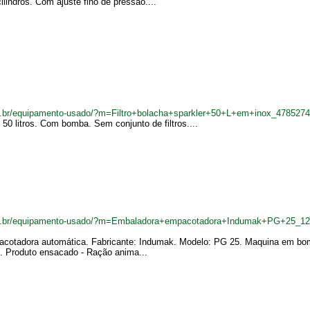
indros. Com ajuste fino de pressão....
m.br/equipamento-usado/?m=Filtro+bolacha+sparkler+50+L+em+inox_4785274
 50 litros. Com bomba. Sem conjunto de filtros....
com.br/equipamento-usado/?m=Embaladora+empacotadora+Indumak+PG+25_1
pacotadora automática. Fabricante: Indumak. Modelo: PG 25. Maquina em bom
kg. Produto ensacado - Ração anima...