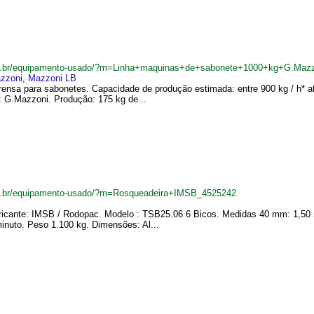
om.br/equipamento-usado/?m=Linha+maquinas+de+sabonete+1000+kg+G.Maz
zzoni
,
Mazzoni LB
prensa para sabonetes. Capacidade de produção estimada: entre 900 kg / h* a
: G.Mazzoni. Produção: 175 kg de...
om.br/equipamento-usado/?m=Rosqueadeira+IMSB_4525242
icante: IMSB / Rodopac. Modelo : TSB25.06 6 Bicos. Medidas 40 mm: 1,50 m
inuto. Peso 1.100 kg. Dimensões: Al...