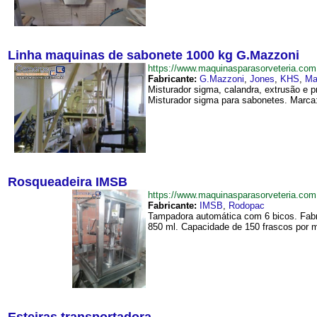
Linha maquinas de sabonete 1000 kg G.Mazzoni
https://www.maquinasparasorveteria.c
Fabricante:
G.Mazzoni
,
Jones
,
KHS
,
Ma
Misturador sigma, calandra, extrusão e 
Misturador sigma para sabonetes. Marca
Rosqueadeira IMSB
https://www.maquinasparasorveteria.c
Fabricante:
IMSB
,
Rodopac
Tampadora automática com 6 bicos. Fabr
850 ml. Capacidade de 150 frascos por m