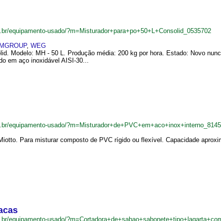
om.br/equipamento-usado/?m=Misturador+para+po+50+L+Consolid_0535702
MGROUP
,
WEG
lid. Modelo: MH - 50 L. Produção média: 200 kg por hora. Estado: Novo nunca
ado em aço inoxidável AISI-30...
om.br/equipamento-usado/?m=Misturador+de+PVC+em+aco+inox+interno_814
Miotto. Para misturar composto de PVC rígido ou flexível. Capacidade aproxi
facas
om.br/equipamento-usado/?m=Cortadora+de+sabao+sabonete+tipo+lagarta+c