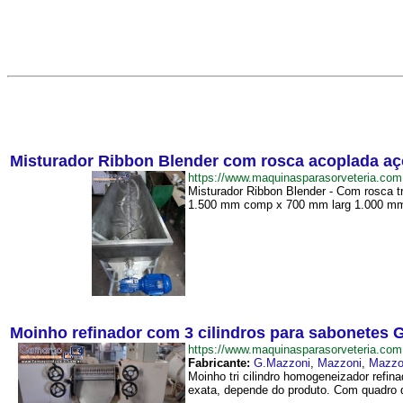
Misturador Ribbon Blender com rosca acoplada aç
https://www.maquinasparasorveteria.c
Misturador Ribbon Blender - Com rosca t
1.500 mm comp x 700 mm larg 1.000 mm 
Moinho refinador com 3 cilindros para sabonetes 
https://www.maquinasparasorveteria.c
Fabricante:
G.Mazzoni
,
Mazzoni
,
Mazzo
Moinho tri cilindro homogeneizador refi
exata, depende do produto. Com quadro