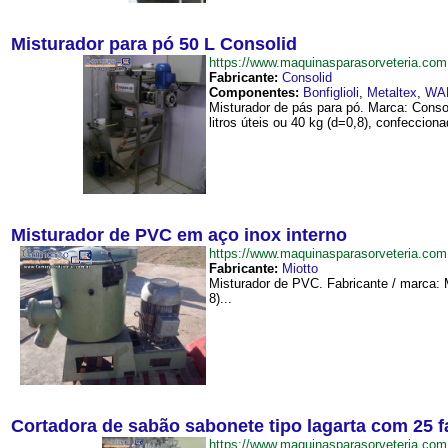
Misturador para pó 50 L Consolid
https://www.maquinasparasorveteria.c
Fabricante:
Consolid
Componentes:
Bonfiglioli
,
Metaltex
,
WA
Misturador de pás para pó. Marca: Conso
litros úteis ou 40 kg (d=0,8), confeccion
Misturador de PVC em aço inox interno
https://www.maquinasparasorveteria.c
Fabricante:
Miotto
Misturador de PVC. Fabricante / marca: 
8)...
Cortadora de sabão sabonete tipo lagarta com 25 
https://www.maquinasparasorveteria.c