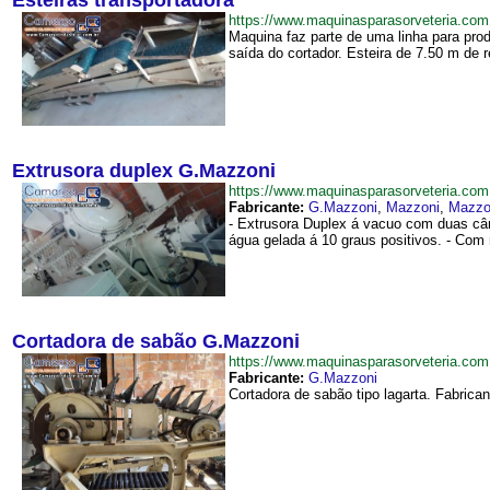
Esteiras transportadora
https://www.maquinasparasorveteria.co
Maquina faz parte de uma linha para pro
saída do cortador. Esteira de 7.50 m de re
Extrusora duplex G.Mazzoni
https://www.maquinasparasorveteria.c
Fabricante:
G.Mazzoni
,
Mazzoni
,
Mazzo
- Extrusora Duplex á vacuo com duas câ
água gelada á 10 graus positivos. - Com
Cortadora de sabão G.Mazzoni
https://www.maquinasparasorveteria.c
Fabricante:
G.Mazzoni
Cortadora de sabão tipo lagarta. Fabric