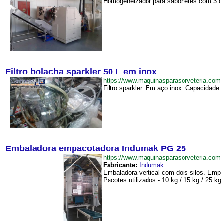
Homogeneizador para sabonetes com 3 cil
Filtro bolacha sparkler 50 L em inox
https://www.maquinasparasorveteria.co
Filtro sparkler. Em aço inox. Capacidade:
Embaladora empacotadora Indumak PG 25
https://www.maquinasparasorveteria.
Fabricante:
Indumak
Embaladora vertical com dois silos. Em
Pacotes utilizados - 10 kg / 15 kg / 25 