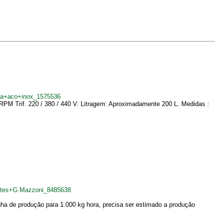
da+aco+inox_1575536
 RPM Trif. 220 / 380 / 440 V. Litragem: Aproximadamente 200 L. Medidas :
netes+G.Mazzoni_8485638
nha de produção para 1.000 kg hora, precisa ser estimado a produção