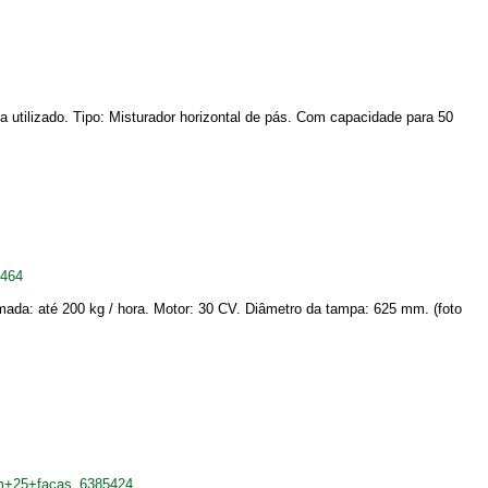
 utilizado. Tipo: Misturador horizontal de pás. Com capacidade para 50
5464
mada: até 200 kg / hora. Motor: 30 CV. Diâmetro da tampa: 625 mm. (foto
om+25+facas_6385424