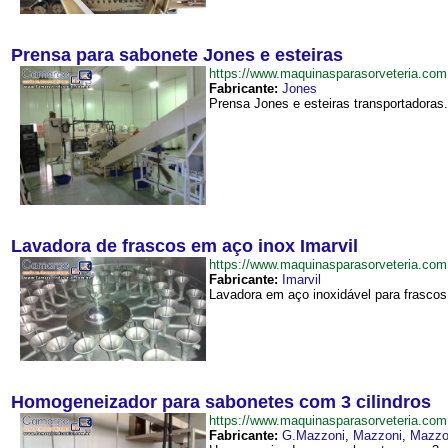
Prensa para sabonete Jones e esteiras
https://www.maquinasparasorveteria.c
Fabricante:
Jones
Prensa Jones e esteiras transportadoras.
Lavadora de frascos em aço inox Imarvil
https://www.maquinasparasorveteria.c
Fabricante:
Imarvil
Lavadora em aço inoxidável para frascos, 
Homogeneizador para sabonetes com 3 cilindros
https://www.maquinasparasorveteria.c
Fabricante:
G.Mazzoni
,
Mazzoni
,
Mazzo