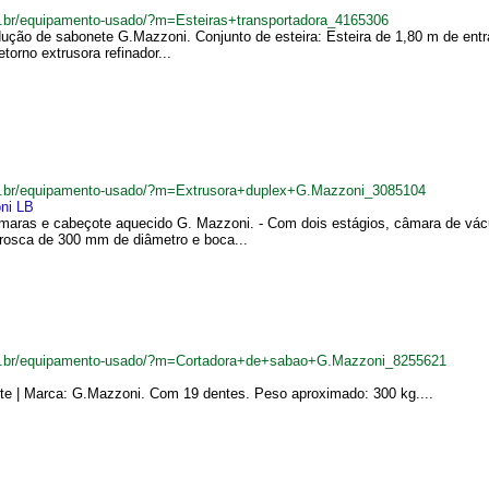
m.br/equipamento-usado/?m=Esteiras+transportadora_4165306
dução de sabonete G.Mazzoni. Conjunto de esteira: Esteira de 1,80 m de entr
torno extrusora refinador...
om.br/equipamento-usado/?m=Extrusora+duplex+G.Mazzoni_3085104
ni LB
maras e cabeçote aquecido G. Mazzoni. - Com dois estágios, câmara de vác
 rosca de 300 mm de diâmetro e boca...
om.br/equipamento-usado/?m=Cortadora+de+sabao+G.Mazzoni_8255621
ante | Marca: G.Mazzoni. Com 19 dentes. Peso aproximado: 300 kg....