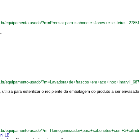
om.br/equipamento-usado/?m=Prensa+para+sabonete+Jones+e+esteiras_2785
..
om.br/equipamento-usado/?m=Lavadora+de+frascos+em+aco+inox+Imarvil_68
utiliza para esterilizar o recipiente da embalagem do produto a ser envasado. 
om.br/equipamento-usado/?m=Homogeneizador+para+sabonetes+com+3+cilind
ni LB