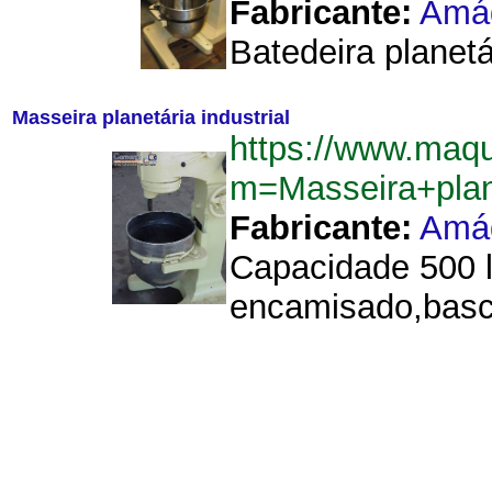
Fabricante:
Amá
Batedeira planet
Masseira planetária industrial
https://www.maqu
m=Masseira+plan
Fabricante:
Amá
Capacidade 500 li
encamisado,basc