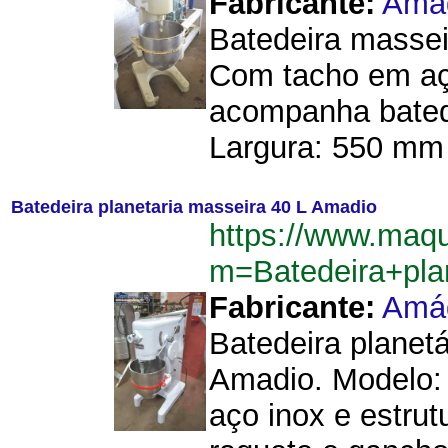
Fabricante:
Amá
Batedeira massei
Com tacho em aç
acompanha bated
Largura: 550 mm 
Batedeira planetaria masseira 40 L Amadio
https://www.maqu
m=Batedeira+pl
Fabricante:
Amá
Batedeira planet
Amadio. Modelo:
aço inox e estru