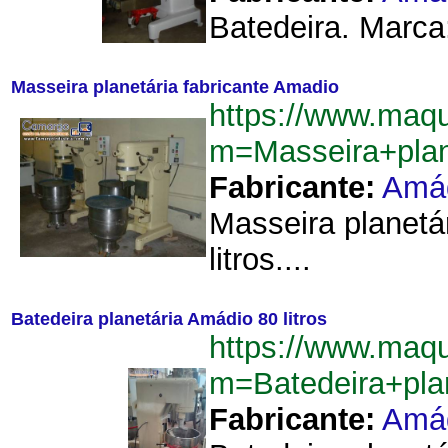
Batedeira. Marca:
Masseira planetária fabricante Amadio
https://www.maqu
m=Masseira+plan
Fabricante:
Amá
Masseira planet
litros....
Batedeira planetária Amádio 80 litros
https://www.maqu
m=Batedeira+pla
Fabricante:
Amá