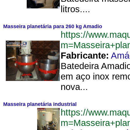
litros....
Masseira planetária para 260 kg Amadio
https://www.maqu
m=Masseira+pla
Fabricante:
Amá
Batedeira Amadio
em aço inox remov
nova...
Masseira planetária industrial
https://www.maqu
m=Masseira+plan