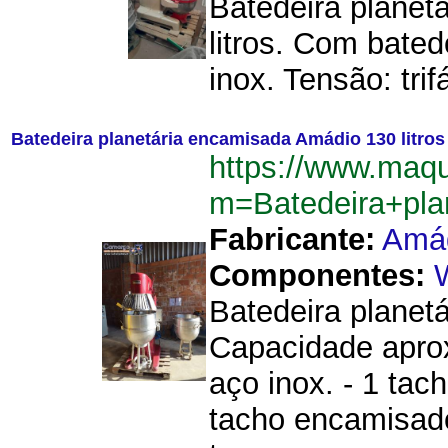
Batedeira planet
litros. Com bate
inox. Tensão: trif
Batedeira planetária encamisada Amádio 130 litros
https://www.maqu
m=Batedeira+pla
Fabricante:
Amá
Componentes:
Batedeira planetá
Capacidade aprox
aço inox. - 1 tac
tacho encamisad