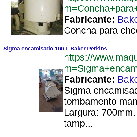
m=Concha+para+
Fabricante:
Bake
Concha para choc
Sigma encamisado 100 L Baker Perkins
https://www.maqu
m=Sigma+encami
Fabricante:
Bake
Sigma encamisado
tombamento manua
Largura: 700mm.
tamp...