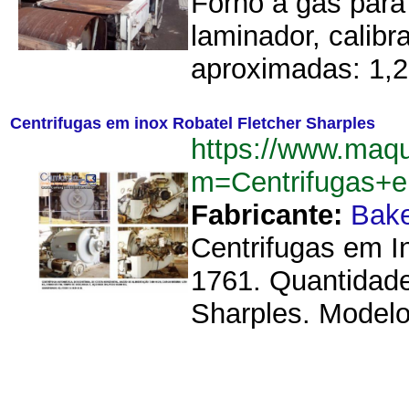
Forno á gás para
laminador, calib
aproximadas: 1,2
Centrifugas em inox Robatel Fletcher Sharples
https://www.maqu
m=Centrifugas+e
Fabricante:
Bake
Centrifugas em I
1761. Quantidade
Sharples. Modelo