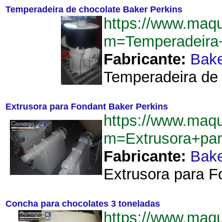
Temperadeira de chocolate Baker Perkins
https://www.maqu
m=Temperadeira
Fabricante:
Bake
Temperadeira de 
Extrusora para Fondant Baker Perkins
https://www.maqu
m=Extrusora+pa
Fabricante:
Bake
Extrusora para F
Concha para chocolates 3 toneladas
https://www.maqu