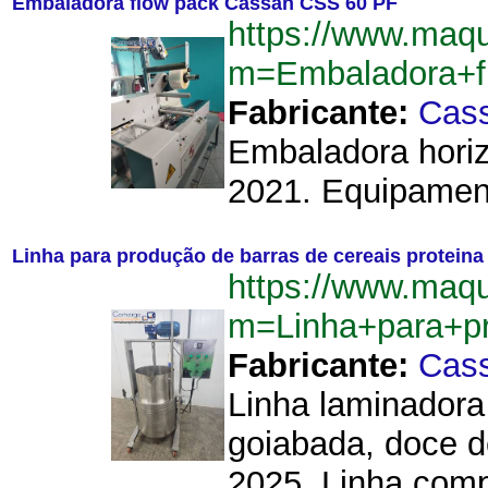
Embaladora flow pack Cassan CSS 60 PF
https://www.maqu
m=Embaladora+
Fabricante:
Cas
Embaladora horiz
2021. Equipament
Linha para produção de barras de cereais protein
https://www.maqu
m=Linha+para+p
Fabricante:
Cas
Linha laminadora
goiabada, doce de
2025. Linha comp