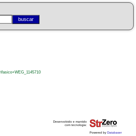
trifasico+WEG_1145710
Desenvolvido e mantido
com tecnologia:
Powered by
Databaser