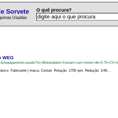
O quê procura?
e Sorvete
quinas Usadas
co WEG
om.br/equipamento-usado/?m=Motoredutor+Cestari+com+motor+de+0.75+CV+
sico. Fabricante | marca: Cestari. Rotação: 1705 rpm. Redução: 1/40....