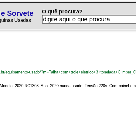
O quê procura?
e Sorvete
quinas Usadas
m.br/equipamento-usado/?m=Talha+com+trole+eletrico+3+tonelada+Climber_
er. Modelo: 2020 RC1308. Ano: 2020 nunca usado. Tensão 220v. Com painel 