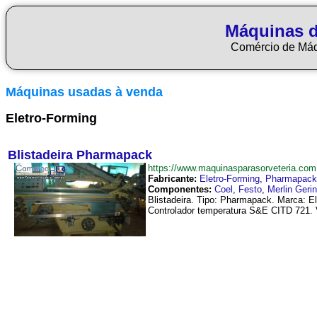
Máquinas d
Comércio de Má
Máquinas usadas à venda
Eletro-Forming
Blistadeira Pharmapack
https://www.maquinasparasorveteria.co
Fabricante:
Eletro-Forming
,
Pharmapack
Componentes:
Coel
,
Festo
,
Merlin Gerin
Blistadeira. Tipo: Pharmapack. Marca: E
Controlador temperatura S&E CITD 721. V