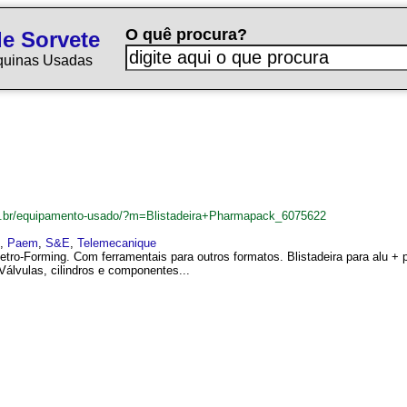
O quê procura?
e Sorvete
quinas Usadas
m.br/equipamento-usado/?m=Blistadeira+Pharmapack_6075622
,
Paem
,
S&E
,
Telemecanique
letro-Forming. Com ferramentais para outros formatos. Blistadeira para alu 
álvulas, cilindros e componentes...