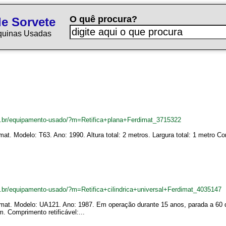
O quê procura?
e Sorvete
quinas Usadas
m.br/equipamento-usado/?m=Retifica+plana+Ferdimat_3715322
imat. Modelo: T63. Ano: 1990. Altura total: 2 metros. Largura total: 1 metro 
.br/equipamento-usado/?m=Retifica+cilindrica+universal+Ferdimat_4035147
erdimat. Modelo: UA121. Ano: 1987. Em operação durante 15 anos, parada a 6
. Comprimento retificável:...