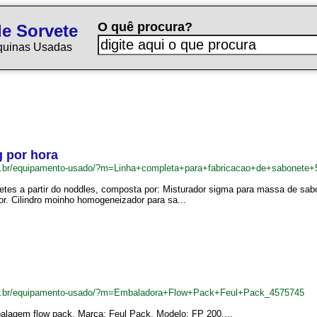
O quê procura?
e Sorvete
quinas Usadas
g por hora
om.br/equipamento-usado/?m=Linha+completa+para+fabricacao+de+sabonete
etes a partir do noddles, composta por: Misturador sigma para massa de sa
. Cilindro moinho homogeneizador para sa...
om.br/equipamento-usado/?m=Embaladora+Flow+Pack+Feul+Pack_4575745
lagem flow pack. Marca: Feul Pack. Modelo: FP 200....