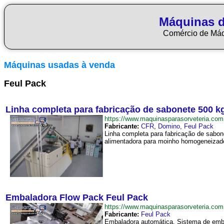
Máquinas d
Comércio de Má
Máquinas usadas à venda
Feul Pack
Linha completa para fabricação de sabonete 500 k
https://www.maquinasparasorveteria.c
Fabricante:
CFR
,
Domino
,
Feul Pack
Linha completa para fabricação de sabon
alimentadora para moinho homogeneizador
Embaladora Flow Pack Feul Pack
https://www.maquinasparasorveteria.c
Fabricante:
Feul Pack
Embaladora automática. Sistema de emba