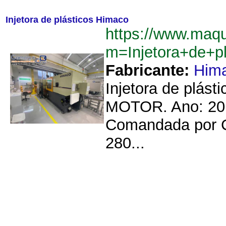
Injetora de plásticos Himaco
https://www.maqu
m=Injetora+de+p
Fabricante:
Him
Injetora de plá
MOTOR. Ano: 2017
Comandada por C
280...