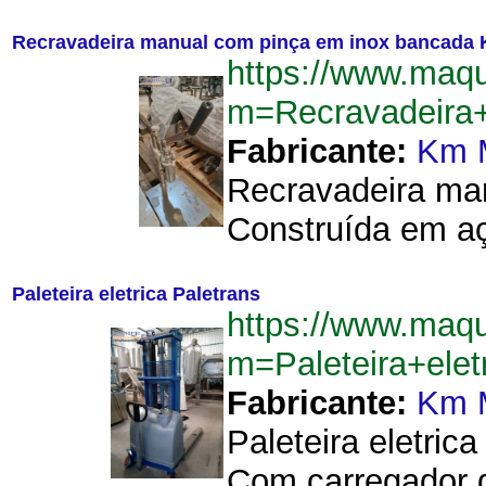
Recravadeira manual com pinça em inox bancada
https://www.maqu
m=Recravadeira
Fabricante:
Km 
Recravadeira ma
Construída em aç
Paleteira eletrica Paletrans
https://www.maqu
m=Paleteira+ele
Fabricante:
Km 
Paleteira eletri
Com carregador de