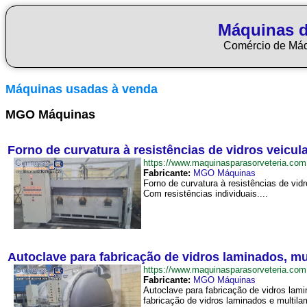
Máquinas d
Comércio de Má
Máquinas usadas à venda
MGO Máquinas
Forno de curvatura à resistências de vidros veicu
https://www.maquinasparasorveteria.co
Fabricante:
MGO Máquinas
Forno de curvatura à resistências de vid
Com resistências individuais....
Autoclave para fabricação de vidros laminados, 
https://www.maquinasparasorveteria.c
Fabricante:
MGO Máquinas
Autoclave para fabricação de vidros la
fabricação de vidros laminados e multila