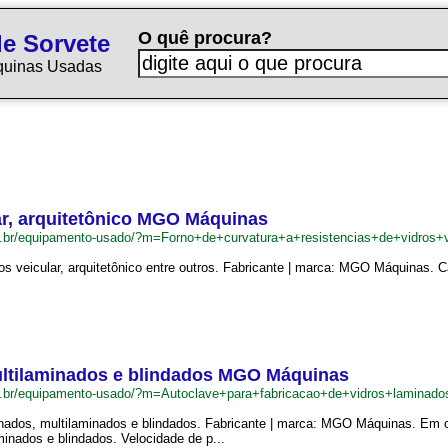
O quê procura?
e Sorvete
quinas Usadas
lar, arquitetônico MGO Máquinas
m.br/equipamento-usado/?m=Forno+de+curvatura+a+resistencias+de+vidros
ros veicular, arquitetônico entre outros. Fabricante | marca: MGO Máquinas. C
multilaminados e blindados MGO Máquinas
om.br/equipamento-usado/?m=Autoclave+para+fabricacao+de+vidros+lamina
minados, multilaminados e blindados. Fabricante | marca: MGO Máquinas. Em 
minados e blindados. Velocidade de p...