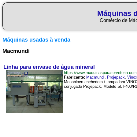
Máquinas d
Comércio de Má
Máquinas usadas à venda
Macmundi
Linha para envase de água mineral
https://www.maquinasparasorveteria.c
Fabricante:
Macmundi
,
Projepack
,
Vino
Monobloco enchedora / tampadora VINOX. 
conjugado Projepack. Modelo SLT-400/RE (