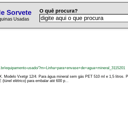
O quê procura?
e Sorvete
quinas Usadas
om.br/equipamento-usado/?m=Linha+para+envase+de+agua+mineral_3115201
x
Modelo Vxetgr 12/4. Para água mineral sem gás PET 510 ml e 1,5 litros. Pr
túnel elétrico) para embalar até 600 p...