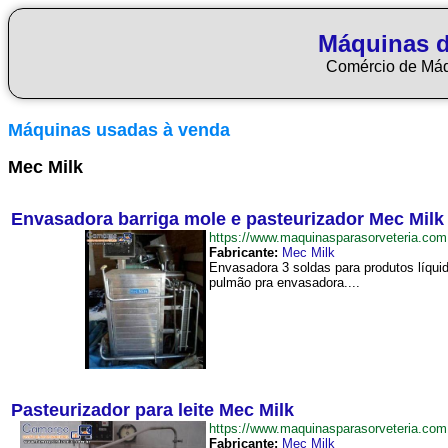
Máquinas d
Comércio de Má
Máquinas usadas à venda
Mec Milk
Envasadora barriga mole e pasteurizador Mec Milk
https://www.maquinasparasorveteria.c
Fabricante:
Mec Milk
Envasadora 3 soldas para produtos líquid
pulmão pra envasadora....
Pasteurizador para leite Mec Milk
https://www.maquinasparasorveteria.co
Fabricante:
Mec Milk