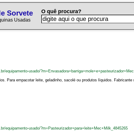
O quê procura?
e Sorvete
quinas Usadas
om.br/equipamento-usado/?m=Envasadora+barriga+mole+e+pasteurizador+Me
os. Para empacotar leite, geladinho, sacolé ou produtos líquidos. Fabricante
m.br/equipamento-usado/?m=Pasteurizador+para+leite+Mec+Milk_4845265