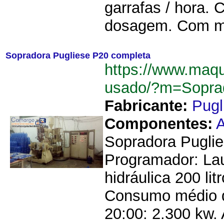
garrafas / hora. 
dosagem. Com mo
Sopradora Pugliese P20 completa
https://www.maqu
usado/?m=Sopra
Fabricante:
Pugl
Componentes:
A
Sopradora Puglie
Programador: Lau
hidráulica 200 li
Consumo médio d
20:00: 2.300 kw. 