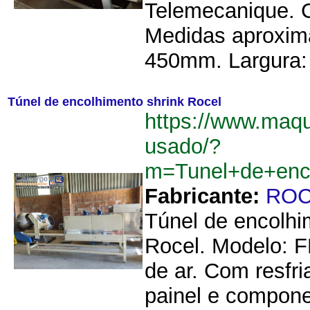
Telemecanique. C
Medidas aproxima
450mm. Largura:
Túnel de encolhimento shrink Rocel
https://www.maqu
usado/?
m=Tunel+de+enc
Fabricante:
ROC
Túnel de encolhi
Rocel. Modelo: F
de ar. Com resfr
painel e compone