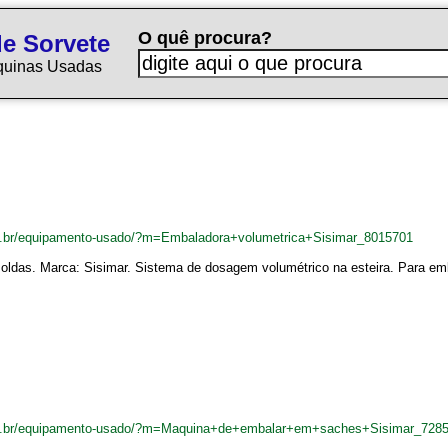
O quê procura?
e Sorvete
quinas Usadas
m.br/equipamento-usado/?m=Embaladora+volumetrica+Sisimar_8015701
oldas. Marca: Sisimar. Sistema de dosagem volumétrico na esteira. Para em
om.br/equipamento-usado/?m=Maquina+de+embalar+em+saches+Sisimar_728