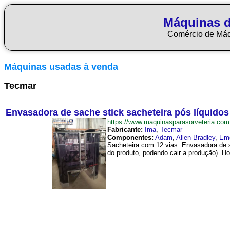
Máquinas d
Comércio de Má
Máquinas usadas à venda
Tecmar
Envasadora de sache stick sacheteira pós líquidos
https://www.maquinasparasorveteria.c
Fabricante:
Ima
,
Tecmar
Componentes:
Adam
,
Allen-Bradley
,
Em
Sacheteira com 12 vias. Envasadora de s
do produto, podendo cair a produção). Hor