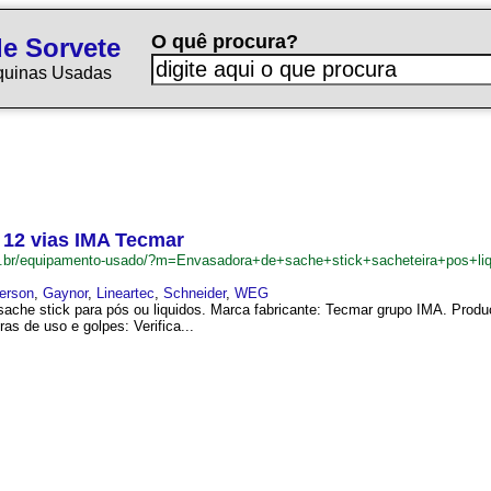
O quê procura?
e Sorvete
quinas Usadas
 12 vias IMA Tecmar
om.br/equipamento-usado/?m=Envasadora+de+sache+stick+sacheteira+pos+
erson
,
Gaynor
,
Lineartec
,
Schneider
,
WEG
ache stick para pós ou liquidos. Marca fabricante: Tecmar grupo IMA. Produ
as de uso e golpes: Verifica...