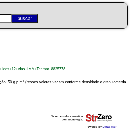
liquidos+12+vias+IMA+Tecmar_8825778
ção: 50 g.p.m* (*esses valores variam conforme densidade e granulometria
Desenvolvido e mantido
com tecnologia:
Powered by
Databaser