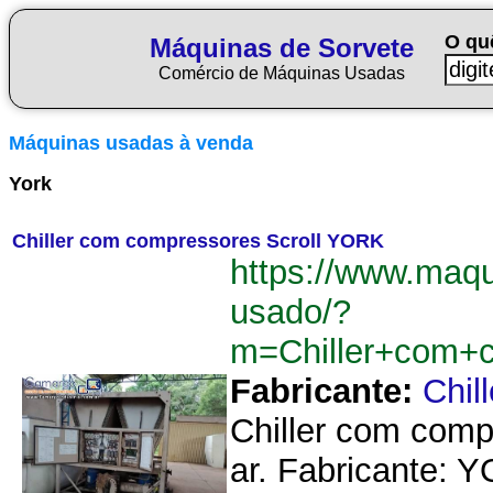
O qu
Máquinas de Sorvete
Comércio de Máquinas Usadas
Máquinas usadas à venda
York
Chiller com compressores Scroll YORK
https://www.maqu
usado/?
m=Chiller+com+
Fabricante:
Chil
Chiller com comp
ar. Fabricante: Y