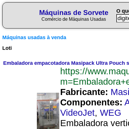
O qu
Máquinas de Sorvete
Comércio de Máquinas Usadas
Máquinas usadas à venda
Loti
Embaladora empacotadora Masipack Ultra Pouch 
https://www.maqu
m=Embaladora+e
Fabricante:
Mas
Componentes:
A
VideoJet
,
WEG
Embaladora verti