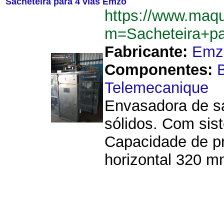
Sacheteira para 4 vias Emzo
https://www.maqu
m=Sacheteira+p
Fabricante:
Emz
Componentes:
Telemecanique
Envasadora de sa
sólidos. Com sist
Capacidade de p
horizontal 320 mm