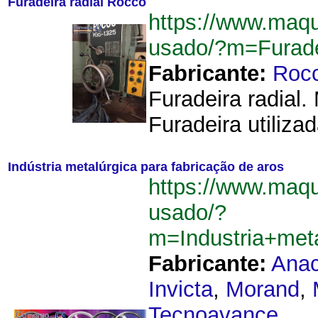
Furadeira radial Rocco
https://www.maqu
usado/?m=Furade
Fabricante:
Roc
Furadeira radial
Furadeira utiliza
Indústria metalúrgica para fabricação de aros
https://www.maqu
usado/?
m=Industria+met
Fabricante:
Ana
Invicta
,
Morand
,
Tecnoavance