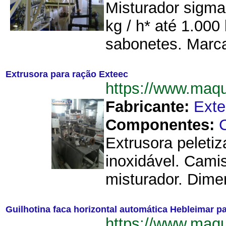
Misturador sigma
kg / h* até 1.00
sabonetes. Marca
Extrusora para ração Exteec
https://www.maq
Fabricante:
Exte
Componentes:
C
Extrusora peleti
inoxidável. Cami
misturador. Dime
Guilhotina faca horizontal automática Hebleimar pa
https://www.maqu