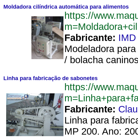
Moldadora cilíndrica automática para alimentos
https://www.maqu
m=Moldadora+cil
Fabricante:
IMD
Modeladora para 
/ bolacha caninos
Linha para fabricação de sabonetes
https://www.maqu
m=Linha+para+f
Fabricante:
Cla
Linha para fabri
MP 200. Ano: 200