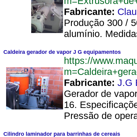
m=Extrusora+de
Fabricante:
Cla
Produção 300 / 
alumínio. Medidas
Caldeira gerador de vapor J G equipamentos
https://www.maqu
m=Caldeira+ger
Fabricante:
J.G 
Gerador de vapor
16. Especificaçõ
Pressão de opera
Cilindro laminador para barrinhas de cereais