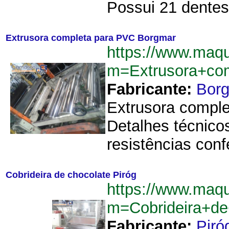
Possui 21 dentes,
Extrusora completa para PVC Borgmar
https://www.maqu
m=Extrusora+co
Fabricante:
Bor
Extrusora comple
Detalhes técnico
resistências con
Cobrideira de chocolate Piróg
https://www.maqu
m=Cobrideira+de
Fabricante:
Piró