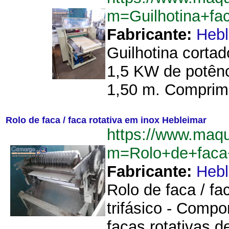
m=Guilhotina+fa
Fabricante:
Hebl
Guilhotina cortad
1,5 KW de potênc
1,50 m. Comprime
Rolo de faca / faca rotativa em inox Hebleimar
https://www.maqu
m=Rolo+de+faca+
Fabricante:
Hebl
Rolo de faca / fa
trifásico - Comp
facas rotativas 